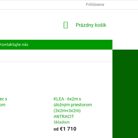
Prihlásenie
NÁKUPNÝ
Prázdny košík
KOŠÍK
Kontaktujte nás
ec s
KLEA - 6x2m s
rom
úložným priestorom
(3x2m+3x2m)
ANTRACIT
Skladom
€1 710
od