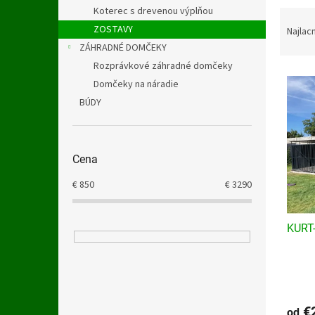
Koterec s drevenou výplňou
R
a
ZOSTAVY
Najlac
d
ZÁHRADNÉ DOMČEKY
e
Rozprávkové záhradné domčeky
V
n
Domčeky na náradie
ý
i
BÚDY
p
e
i
p
s
r
p
o
Cena
r
d
o
u
€
850
€
3290
d
k
u
t
KURT-
k
o
t
v
o
v
€2
od