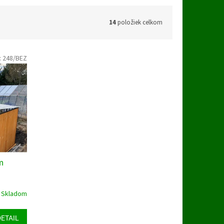
14
položiek celkom
:
248/BEZ
m
Skladom
DETAIL