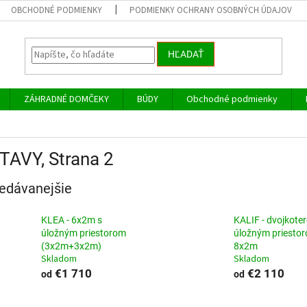
OBCHODNÉ PODMIENKY
PODMIENKY OCHRANY OSOBNÝCH ÚDAJOV
HĽADAŤ
ZÁHRADNÉ DOMČEKY
BÚDY
Obchodné podmienky
TAVY
, Strana 2
edávanejšie
KLEA - 6x2m s
KALIF - dvojkoter
úložným priestorom
úložným priesto
(3x2m+3x2m)
8x2m
Skladom
Skladom
€1 710
€2 110
od
od