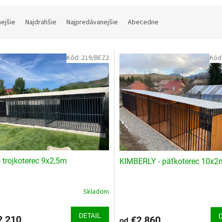
nejšie
Najdrahšie
Najpredávanejšie
Abecedne
Kód:
219/BEZ2
Kód
 trojkoterec 9x2,5m
KIMBERLY - päťkoterec 10x2
Skladom
DETAIL
 210
€2 860
od