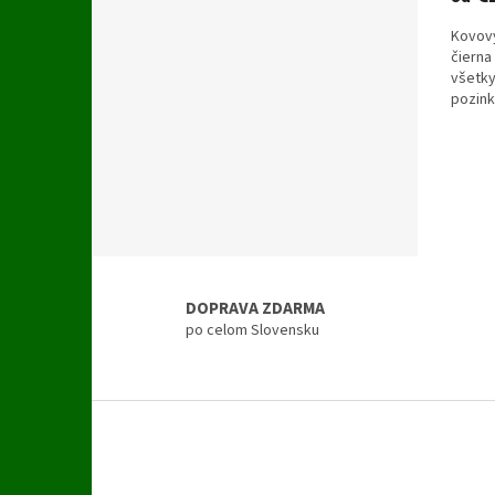
Kovový
čierna
všetky
pozink
DOPRAVA ZDARMA
po celom Slovensku
Z
á
p
ä