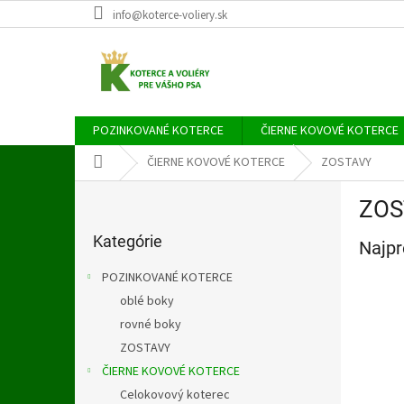
Prejsť
info@koterce-voliery.sk
na
obsah
POZINKOVANÉ KOTERCE
ČIERNE KOVOVÉ KOTERCE
Domov
ČIERNE KOVOVÉ KOTERCE
ZOSTAVY
B
ZOS
o
Preskočiť
č
kategórie
Kategórie
Najpr
n
ý
POZINKOVANÉ KOTERCE
p
oblé boky
a
rovné boky
n
e
ZOSTAVY
l
ČIERNE KOVOVÉ KOTERCE
Celokovový koterec