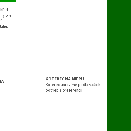
hľad –
dný pre
í
ahu...
KOTEREC NA MIERU
IA
Koterec upravíme podľa vašich
u
potrieb a preferencií