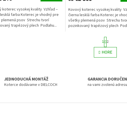
 koterec vysokej kvality Vzhľad –
Kovový koterec vysokej kvality Vz
 lesklá farba Koterec je vhodný pre
čierna lesklá farba Koterec je vho
 plemená psov Strechu tvorí
všetky plemená psov Strechu tvor
ovaný trapézový plech Podlahu...
pozinkovaný trapézový plech Podl
S
1
2
t
r
O
HORE
á
v
n
l
k
á
o
d
v
a
a
JEDNODUCHÁ MONTÁŽ
GARANCIA DORUČEN
c
n
Koterce dodávame v DIELCOCH
na vami zvolenú adres
i
i
e
e
p
r
v
k
y
v