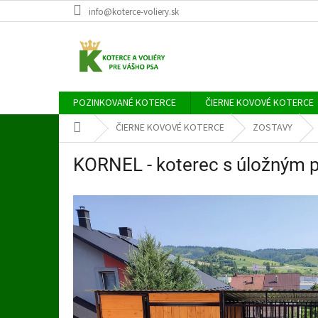
Prejsť
info@koterce-voliery.sk
na
obsah
POZINKOVANÉ KOTERCE
ČIERNE KOVOVÉ KOTERCE
Domov
ČIERNE KOVOVÉ KOTERCE
ZOSTAVY
KORNEL - koterec s úložným