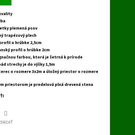
kvality
rba
šetky plemená psov
ný trapézový plech
profil o hrúbke 2,5cm
anský profil o hrúbke 2cm
gnačnou farbou, ktorá je šetrná k prírode
pád strechy je do výšky 1,5m
terec o rozmere 3x2m a úložný priestor o rozmere
m priestorom je predelová plná drevená stena
IŤ!
ZDIEĽAŤ