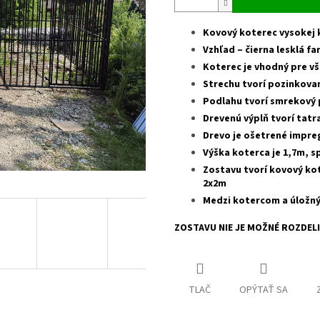
Kovový koterec vysokej 
Vzhľad – čierna lesklá fa
Koterec je vhodný pre v
Strechu tvorí pozinkova
Podlahu tvorí smrekový 
Drevenú výplň tvorí tatr
Drevo je ošetrené impre
Výška koterca je 1,7m, s
Zostavu tvorí kovový ko
2x2m
Medzi kotercom a úložný
ZOSTAVU NIE JE MOŽNÉ ROZDEL
TLAČ
OPÝTAŤ SA