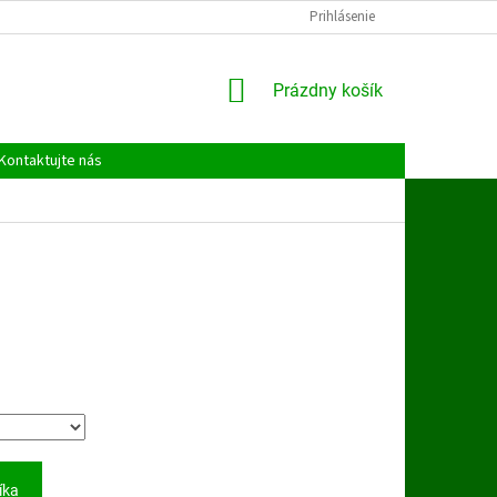
Prihlásenie
NÁKUPNÝ
Prázdny košík
KOŠÍK
Kontaktujte nás
íka