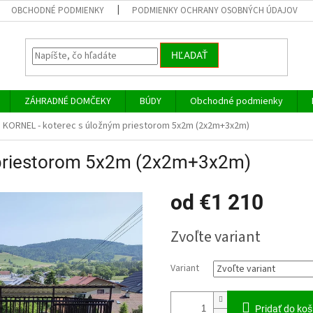
OBCHODNÉ PODMIENKY
PODMIENKY OCHRANY OSOBNÝCH ÚDAJOV
HĽADAŤ
ZÁHRADNÉ DOMČEKY
BÚDY
Obchodné podmienky
KORNEL - koterec s úložným priestorom 5x2m (2x2m+3x2m)
 priestorom 5x2m (2x2m+3x2m)
od
€1 210
Jednotková
Zvoľte variant
cena:
Variant
Pridať do koš