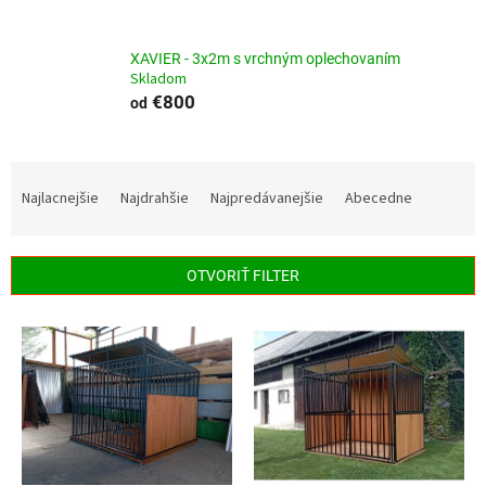
XAVIER - 3x2m s vrchným oplechovaním
Skladom
€800
od
R
a
Najlacnejšie
Najdrahšie
Najpredávanejšie
Abecedne
d
e
n
OTVORIŤ FILTER
i
e
V
p
ý
r
p
o
i
d
s
u
p
k
r
t