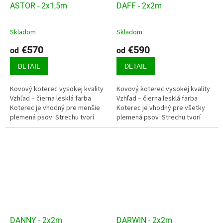
ASTOR - 2x1,5m
DAFF - 2x2m
Skladom
Skladom
€570
€590
od
od
DETAIL
DETAIL
Kovový koterec vysokej kvality
Kovový koterec vysokej kvality
Vzhľad – čierna lesklá farba
Vzhľad – čierna lesklá farba
Koterec je vhodný pre menšie
Koterec je vhodný pre všetky
plemená psov Strechu tvorí
plemená psov Strechu tvorí
pozinkovaný trapézový plech
pozinkovaný trapézový plech
Podlahu tvorí smrekový...
Podlahu tvorí smrekový...
DANNY - 2x2m
DARWIN - 2x2m