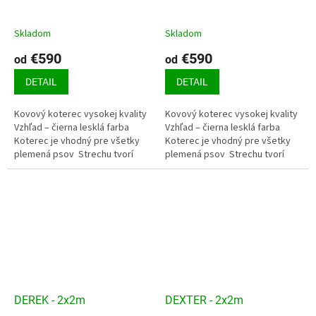
Skladom
Skladom
€590
€590
od
od
DETAIL
DETAIL
Kovový koterec vysokej kvality
Kovový koterec vysokej kvality
Vzhľad – čierna lesklá farba
Vzhľad – čierna lesklá farba
Koterec je vhodný pre všetky
Koterec je vhodný pre všetky
plemená psov Strechu tvorí
plemená psov Strechu tvorí
pozinkovaný trapézový plech
pozinkovaný trapézový plech
Podlahu tvorí smrekový...
Podlahu tvorí smrekový...
DEREK - 2x2m
DEXTER - 2x2m