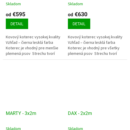
Skladom
Skladom
€595
€630
od
od
DETAIL
DETAIL
Kovový koterec vysokej kvality
Kovový koterec vysokej kvality
Vzhľad – čierna lesklá farba
Vzhľad – čierna lesklá farba
Koterec je vhodný pre menšie
Koterec je vhodný pre všetky
plemená psov Strechu tvorí
plemená psov Strechu tvorí
pozinkovaný trapézový plech
pozinkovaný trapézový plech
Podlahu...
Podlahu tvorí smrekový...
MARTY - 3x2m
DAX - 2x2m
Skladom
Skladom