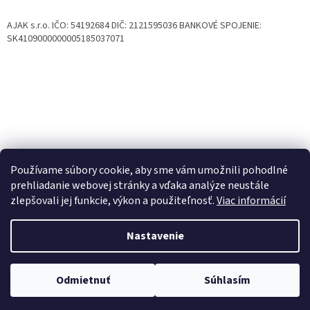
AJAK s.r.o. IČO: 54192684 DIČ: 2121595036 BANKOVÉ SPOJENIE:
SK4109000000005185037071
Používame súbory cookie, aby sme vám umožnili pohodlné
prehliadanie webovej stránky a vďaka analýze neustále
zlepšovali jej funkcie, výkon a použiteľnosť.
Viac informácií
Vytvoril Shoptet
Nastavenie
Copyright 2026
Koterce a voliéry pre psa
. Všetky práva
Odmietnuť
Súhlasím
vyhradené.
Upraviť nastavenie cookies
Jednoduchá montáž!