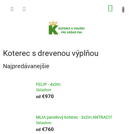
Prejsť
NÁKU
na
obsah
KOŠÍK
Koterec s drevenou výplňou
Najpredávanejšie
FELIP - 4x3m
Skladom
€970
od
MIJA panelový koterec - 3x2m ANTRACIT
Skladom
€760
od