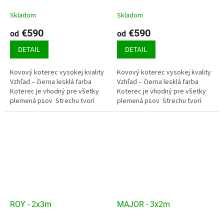
Skladom
Skladom
€590
€590
od
od
DETAIL
DETAIL
Kovový koterec vysokej kvality
Kovový koterec vysokej kvality
Vzhľad – čierna lesklá farba
Vzhľad – čierna lesklá farba
Koterec je vhodný pre všetky
Koterec je vhodný pre všetky
plemená psov Strechu tvorí
plemená psov Strechu tvorí
pozinkovaný trapézový plech
pozinkovaný trapézový plech
Podlahu...
Podlahu...
ROY - 2x3m
MAJOR - 3x2m