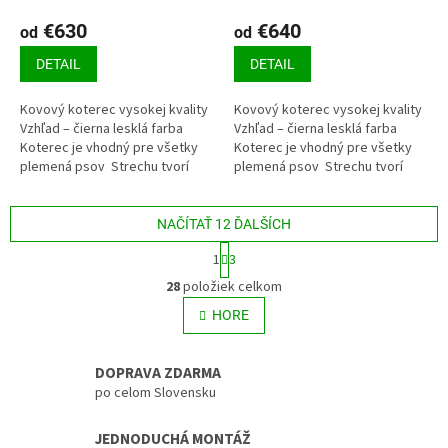
€630
€640
od
od
DETAIL
DETAIL
Kovový koterec vysokej kvality
Kovový koterec vysokej kvality
Vzhľad – čierna lesklá farba
Vzhľad – čierna lesklá farba
Koterec je vhodný pre všetky
Koterec je vhodný pre všetky
plemená psov Strechu tvorí
plemená psov Strechu tvorí
pozinkovaný trapézový plech
pozinkovaný trapézový plech
Podlahu...
Podlahu tvorí smrekový...
NAČÍTAŤ 12 ĎALŠÍCH
S
1
3
t
O
r
28
položiek celkom
v
á
l
HORE
n
á
k
o
d
v
DOPRAVA ZDARMA
a
a
c
po celom Slovensku
n
i
i
e
e
JEDNODUCHÁ MONTÁŽ