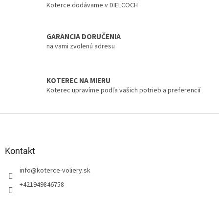
p
Koterce dodávame v DIELCOCH
r
v
k
GARANCIA DORUČENIA
y
na vami zvolenú adresu
v
ý
p
i
KOTEREC NA MIERU
s
Koterec upravíme podľa vašich potrieb a preferencií
u
Z
á
p
ä
Kontakt
t
info
@
koterce-voliery.sk
i
e
+421949846758