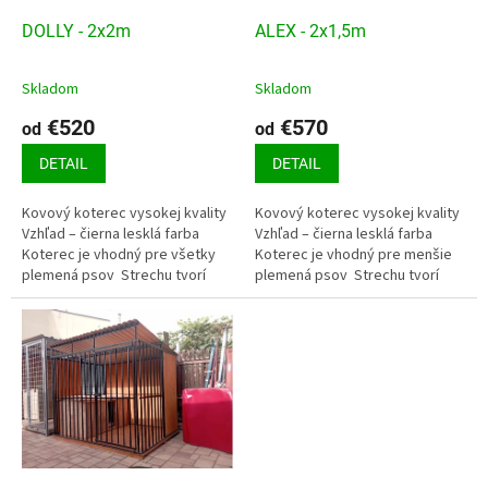
o
o
d
DOLLY - 2x2m
ALEX - 2x1,5m
v
u
k
Skladom
Skladom
t
€520
€570
o
od
od
v
DETAIL
DETAIL
Kovový koterec vysokej kvality
Kovový koterec vysokej kvality
Vzhľad – čierna lesklá farba
Vzhľad – čierna lesklá farba
Koterec je vhodný pre všetky
Koterec je vhodný pre menšie
plemená psov Strechu tvorí
plemená psov Strechu tvorí
pozinkovaný trapézový plech
pozinkovaný trapézový plech
Podlahu...
Podlahu tvorí smrekový...