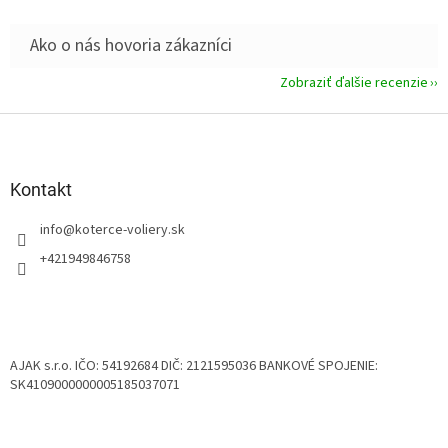
Zobraziť ďalšie recenzie
Z
á
p
ä
Kontakt
t
info
@
koterce-voliery.sk
i
e
+421949846758
AJAK s.r.o. IČO: 54192684 DIČ: 2121595036 BANKOVÉ SPOJENIE:
SK4109000000005185037071