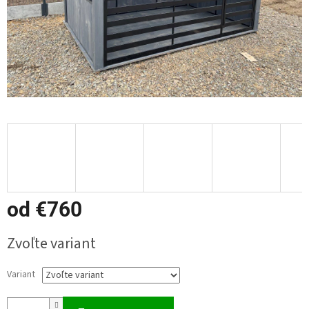
od
€760
Jednotková
Zvoľte variant
cena:
Variant