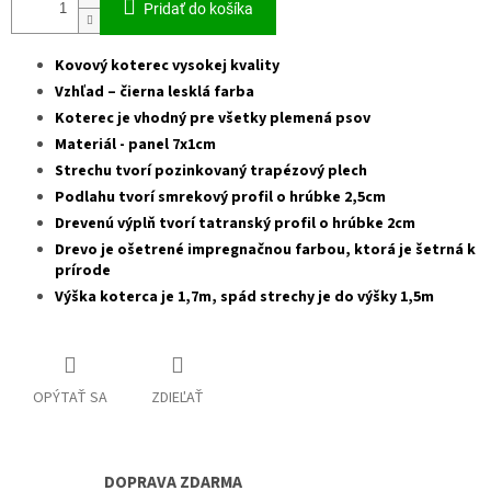
Pridať do košíka
Kovový koterec vysokej kvality
Vzhľad – čierna lesklá farba
Koterec je vhodný pre všetky plemená psov
Materiál - panel 7x1cm
Strechu tvorí pozinkovaný trapézový plech
Podlahu tvorí smrekový profil o hrúbke 2,5cm
Drevenú výplň tvorí tatranský profil o hrúbke 2cm
Drevo je ošetrené impregnačnou farbou, ktorá je šetrná k
prírode
Výška koterca je 1,7m, spád strechy je do výšky 1,5m
OPÝTAŤ SA
ZDIEĽAŤ
DOPRAVA ZDARMA