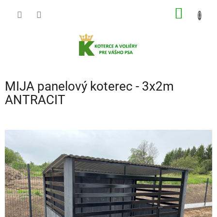
Prejsť
NÁKU
na
obsah
KOŠÍK
MIJA panelový koterec - 3x2m
ANTRACIT