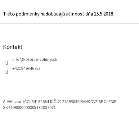
Tieto podmienky nadobúdajú účinnosť dňa 25.5.2018.
Z
á
p
ä
Kontakt
t
info
@
koterce-voliery.sk
i
e
+421949846758
AJAK s.r.o. IČO: 54192684 DIČ: 2121595036 BANKOVÉ SPOJENIE:
SK4109000000005185037071