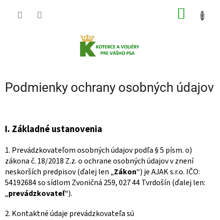
Prejsť
NÁKU
na
obsah
KOŠÍK
Podmienky ochrany osobných údajov
I.
Základné ustanovenia
1. Prevádzkovateľom osobných údajov podľa § 5 písm. o)
zákona č. 18/2018 Z.z. o ochrane osobných údajov v znení
neskorších predpisov (ďalej len „
Zákon
“) je AJAK s.r.o. IČO:
54192684 so sídlom Zvoničná 259, 027 44 Tvrdošín (ďalej len:
„
prevádzkovateľ
“).
2. Kontaktné údaje prevádzkovateľa sú