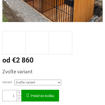
od
€2 860
Jednotková
Zvoľte variant
cena:
Variant
Pridať do košíka