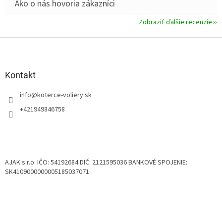
Zobraziť ďalšie recenzie
Z
á
p
ä
Kontakt
t
info
@
koterce-voliery.sk
i
e
+421949846758
AJAK s.r.o. IČO: 54192684 DIČ: 2121595036 BANKOVÉ SPOJENIE:
SK4109000000005185037071