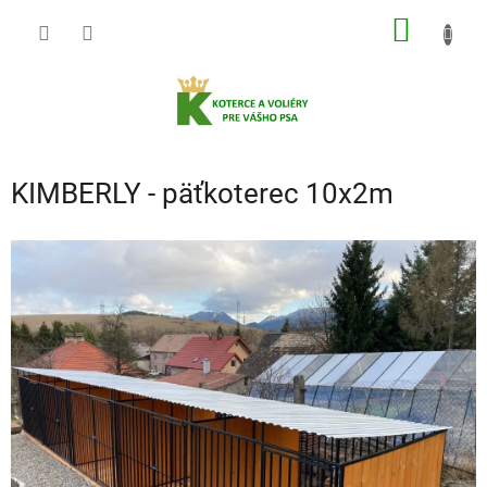
Prejsť
NÁKU
na
obsah
KOŠÍK
KIMBERLY - päťkoterec 10x2m