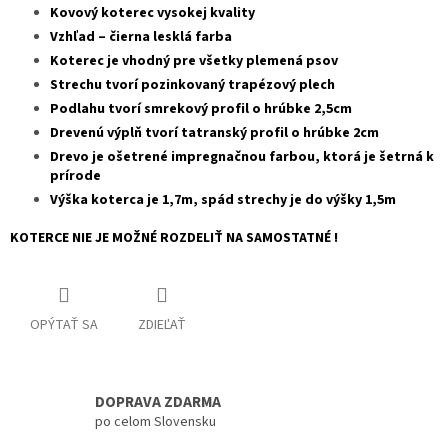
Kovový koterec vysokej kvality
Vzhľad – čierna lesklá farba
Koterec je vhodný pre všetky plemená psov
Strechu tvorí pozinkovaný trapézový plech
Podlahu tvorí smrekový profil o hrúbke 2,5cm
Drevenú výplň tvorí tatranský profil o hrúbke 2cm
Drevo je ošetrené impregnačnou farbou, ktorá je šetrná k
prírode
Výška koterca je 1,7m, spád strechy je do výšky 1,5m
KOTERCE NIE JE MOŽNÉ ROZDELIŤ NA SAMOSTATNÉ !
OPÝTAŤ SA
ZDIEĽAŤ
DOPRAVA ZDARMA
po celom Slovensku