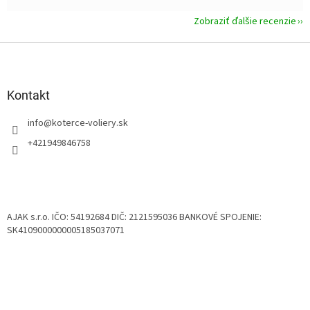
Zobraziť ďalšie recenzie
Z
á
p
ä
Kontakt
t
info
@
koterce-voliery.sk
i
e
+421949846758
AJAK s.r.o. IČO: 54192684 DIČ: 2121595036 BANKOVÉ SPOJENIE:
SK4109000000005185037071