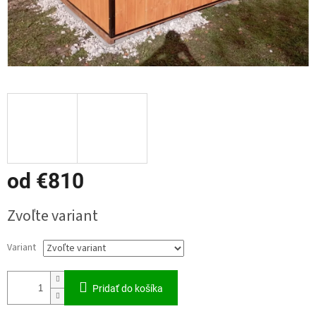
od
€810
Jednotková
Zvoľte variant
cena:
Variant
Pridať do košíka