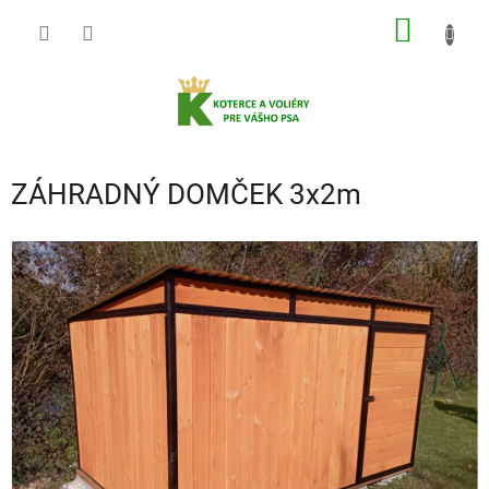
Prejsť
NÁKU
na
obsah
KOŠÍK
ZÁHRADNÝ DOMČEK 3x2m