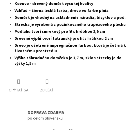
Kovovo - drevený domček vysokej kvality
Vzhľad – čierna lesklá farba, drevo vo farbe pínia
Domček je vhodný na uskladnenie náradia, bicyklov a pod.
Strecha je vyrobená z pozinkovaného trapézového plechu
Podlahu tvorí smrekový profil s hrúbkou 2,5 cm
Drevenú výplň tvorí tatranský profil s hrúbkou 2 cm
Drevo je ošetrené impregnačnou farbou, ktorá je šetrná k
životnému prostrediu
Výška záhradného domčeka je 1,7 m, sklon strechy je do
výšky 1,5 m
OPÝTAŤ SA
ZDIEĽAŤ
DOPRAVA ZDARMA
po celom Slovensku