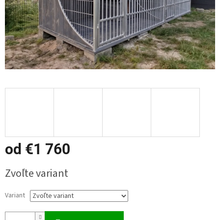
od
€1 760
Jednotková
Zvoľte variant
cena:
Variant