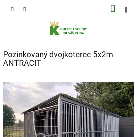
Prejsť
NÁKU
na
obsah
KOŠÍK
Pozinkovaný dvojkoterec 5x2m
ANTRACIT