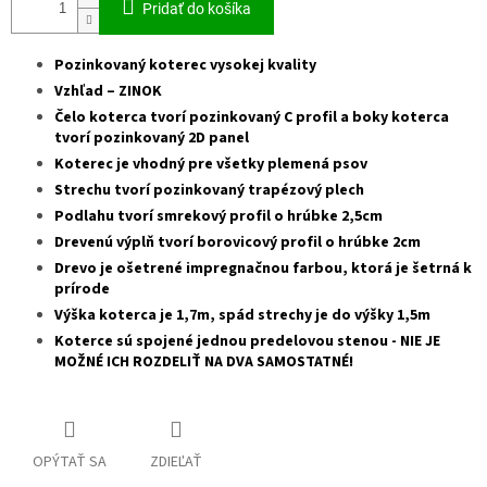
Pridať do košíka
Pozinkovaný koterec vysokej kvality
Vzhľad – ZINOK
Čelo koterca tvorí pozinkovaný C profil a boky koterca
tvorí pozinkovaný 2D panel
Koterec je vhodný pre všetky plemená psov
Strechu tvorí pozinkovaný trapézový plech
Podlahu tvorí smrekový profil o hrúbke 2,5cm
Drevenú výplň tvorí borovicový profil o hrúbke 2cm
Drevo je ošetrené impregnačnou farbou, ktorá je šetrná k
prírode
Výška koterca je 1,7m, spád strechy je do výšky 1,5m
Koterce sú spojené jednou predelovou stenou - NIE JE
MOŽNÉ ICH ROZDELIŤ NA DVA SAMOSTATNÉ!
OPÝTAŤ SA
ZDIEĽAŤ