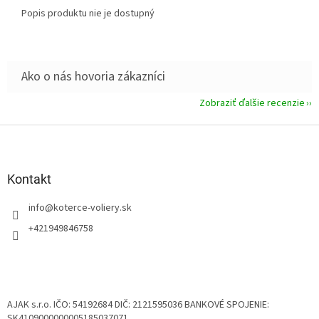
Popis produktu nie je dostupný
Zobraziť ďalšie recenzie
Z
á
p
ä
Kontakt
t
info
@
koterce-voliery.sk
i
e
+421949846758
AJAK s.r.o. IČO: 54192684 DIČ: 2121595036 BANKOVÉ SPOJENIE:
SK4109000000005185037071