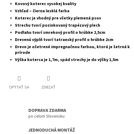
Kovový koterec vysokej kvality
Vzhľad – čierna lesklá farba
Koterec je vhodný pre všetky plemená psov
Strechu tvorí pozinkovaný trapézový plech
Podlahu tvorí smrekový profil o hrúbke 2,5cm
Drevenú výplň tvorí tatranský profil o hrúbke 2cm
Drevo je ošetrené impregnačnou farbou, ktorá je šetrná k
prírode
Výška koterca je 1,7m, spád strechy je do výšky 1,5m
OPÝTAŤ SA
ZDIEĽAŤ
DOPRAVA ZDARMA
po celom Slovensku
JEDNODUCHÁ MONTÁŽ