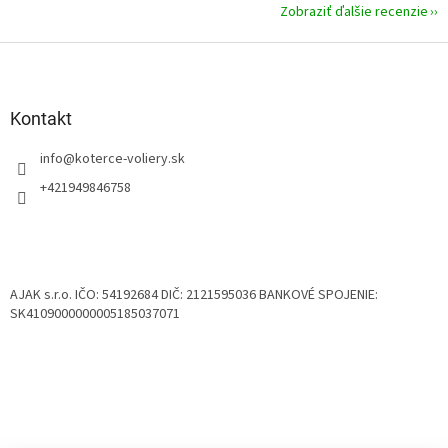
Zobraziť ďalšie recenzie
Z
á
p
ä
Kontakt
t
info
@
koterce-voliery.sk
i
e
+421949846758
AJAK s.r.o. IČO: 54192684 DIČ: 2121595036 BANKOVÉ SPOJENIE:
SK4109000000005185037071