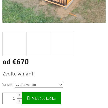
od
€670
Jednotková
Zvoľte variant
cena:
Variant
Pridať do košíka