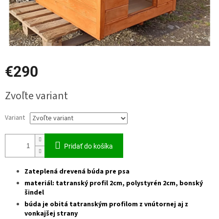
€290
Jednotková
Zvoľte variant
cena:
Variant
Pridať do košíka
Zateplená drevená búda pre psa
materiál: tatranský profil 2cm, polystyrén 2cm, bonský
šindel
búda je obitá tatranským profilom z vnútornej aj z
vonkajšej strany