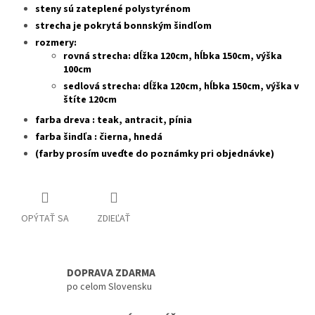
steny sú zateplené polystyrénom
strecha je pokrytá bonnským šindľom
rozmery:
rovná strecha: dĺžka 120cm, hĺbka 150cm, výška
100cm
sedlová strecha: dĺžka 120cm, hĺbka 150cm, výška v
štíte 120cm
farba dreva : teak, antracit, pínia
farba šindľa : čierna, hnedá
(farby prosím uveďte do poznámky pri objednávke)
OPÝTAŤ SA
ZDIEĽAŤ
DOPRAVA ZDARMA
po celom Slovensku