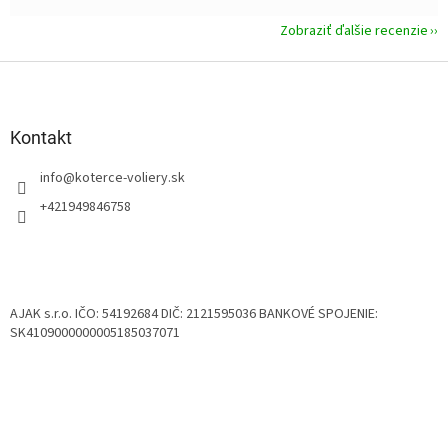
Zobraziť ďalšie recenzie
Z
á
p
ä
Kontakt
t
info
@
koterce-voliery.sk
i
e
+421949846758
AJAK s.r.o. IČO: 54192684 DIČ: 2121595036 BANKOVÉ SPOJENIE:
SK4109000000005185037071