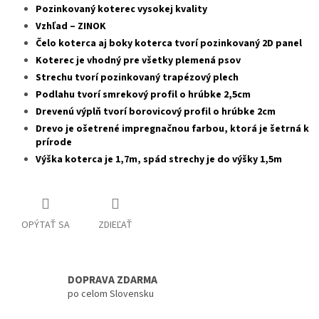
Pozinkovaný koterec vysokej kvality
Vzhľad – ZINOK
Čelo koterca aj boky koterca tvorí pozinkovaný 2D panel
Koterec je vhodný pre všetky plemená psov
Strechu tvorí pozinkovaný trapézový plech
Podlahu tvorí smrekový profil o hrúbke 2,5cm
Drevenú výplň tvorí borovicový profil o hrúbke 2cm
Drevo je ošetrené impregnačnou farbou, ktorá je šetrná k
prírode
Výška koterca je 1,7m, spád strechy je do výšky 1,5m
OPÝTAŤ SA
ZDIEĽAŤ
DOPRAVA ZDARMA
po celom Slovensku