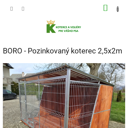
Prejsť
NÁKU
na
obsah
KOŠÍK
BORO - Pozinkovaný koterec 2,5x2m