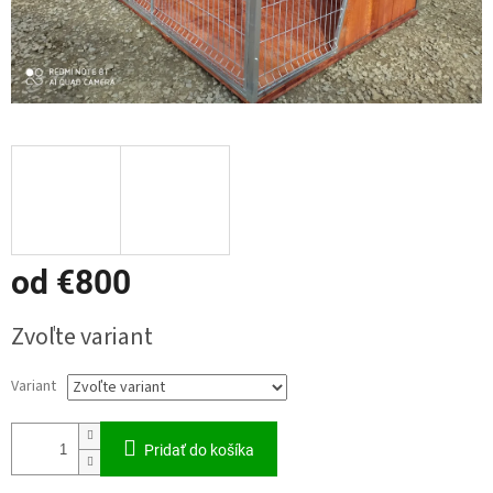
od
€800
Jednotková
Zvoľte variant
cena:
Variant
Pridať do košíka