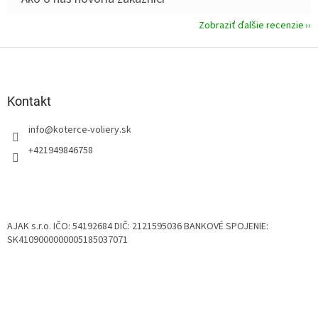
Zobraziť ďalšie recenzie
Z
á
p
ä
Kontakt
t
info
@
koterce-voliery.sk
i
e
+421949846758
AJAK s.r.o. IČO: 54192684 DIČ: 2121595036 BANKOVÉ SPOJENIE:
SK4109000000005185037071