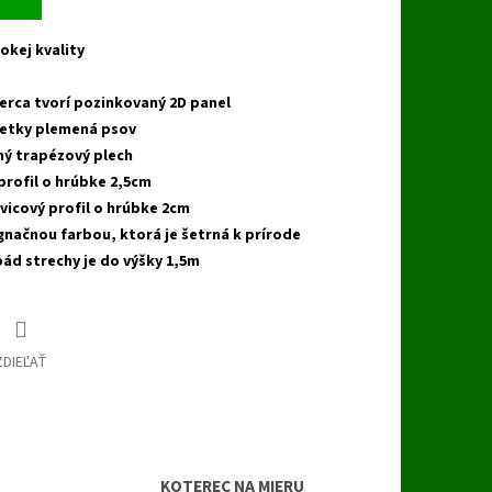
okej kvality
terca tvorí pozinkovaný 2D panel
šetky plemená psov
ný trapézový plech
profil o hrúbke 2,5cm
vicový profil o hrúbke 2cm
gnačnou farbou, ktorá je šetrná k prírode
pád strechy je do výšky 1,5m
ZDIEĽAŤ
KOTEREC NA MIERU