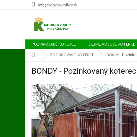
Prejsť
info@koterce-voliery.sk
na
obsah
POZINKOVANÉ KOTERCE
ČIERNE KOVOVÉ KOTERCE
Domov
POZINKOVANÉ KOTERCE
BONDY - Pozinko
BONDY - Pozinkovaný kotere