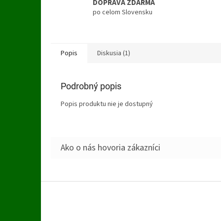
DOPRAVA ZDARMA
po celom Slovensku
Popis
Diskusia (1)
Podrobný popis
Popis produktu nie je dostupný
Z
á
p
ä