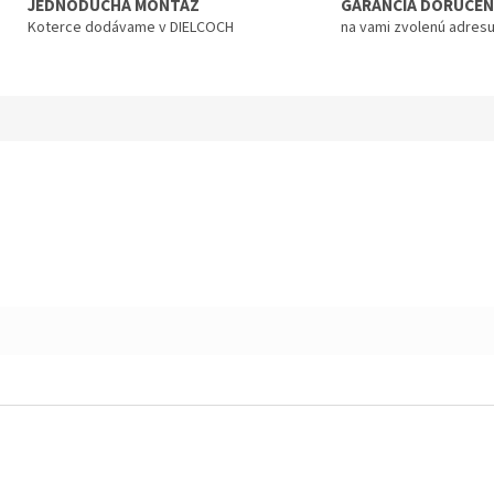
JEDNODUCHÁ MONTÁŽ
GARANCIA DORUČEN
Koterce dodávame v DIELCOCH
na vami zvolenú adres