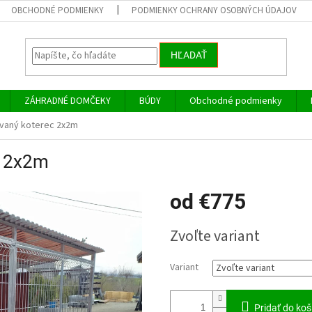
OBCHODNÉ PODMIENKY
PODMIENKY OCHRANY OSOBNÝCH ÚDAJOV
HĽADAŤ
ZÁHRADNÉ DOMČEKY
BÚDY
Obchodné podmienky
vaný koterec 2x2m
c 2x2m
od
€775
Jednotková
Zvoľte variant
cena:
Variant
Pridať do koš