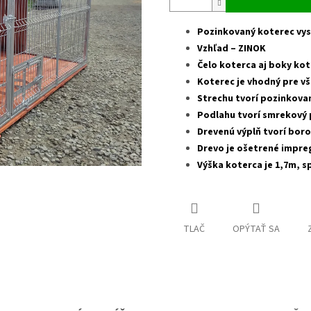
Pozinkovaný koterec vys
Vzhľad – ZINOK
Čelo koterca aj boky ko
Koterec je vhodný pre v
Strechu tvorí pozinkova
Podlahu tvorí smrekový 
Drevenú výplň tvorí boro
Drevo je ošetrené impre
Výška koterca je 1,7m, s
TLAČ
OPÝTAŤ SA