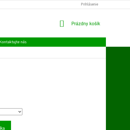
Prihlásenie
NÁKUPNÝ
Prázdny košík
KOŠÍK
Kontaktujte nás
íka